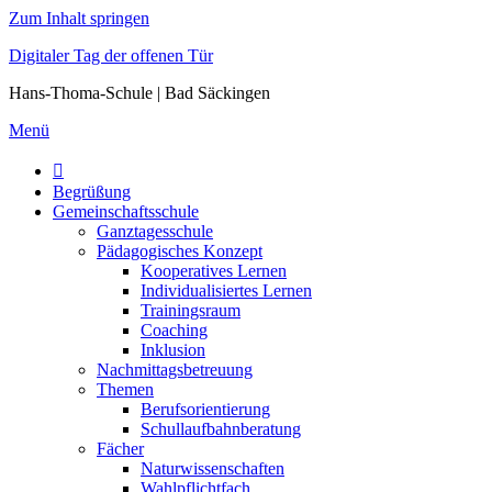
Zum Inhalt springen
Digitaler Tag der offenen Tür
Hans-Thoma-Schule | Bad Säckingen
Menü
Begrüßung
Gemeinschaftsschule
Ganztagesschule
Pädagogisches Konzept
Kooperatives Lernen
Individualisiertes Lernen
Trainingsraum
Coaching
Inklusion
Nachmittagsbetreuung
Themen
Berufsorientierung
Schullaufbahnberatung
Fächer
Naturwissenschaften
Wahlpflichtfach